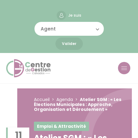
Aller
Panneau de gestion des cookies
au
contenu
Je suis
principal
Agent
Valider
Accueil
Agenda
Atelier SGM : « Les
Élections Municipales : Approche,
Organisation et Déroulement »
Emploi & Attractivité
11
Atelier SGM : « Les