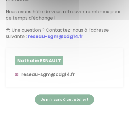
Nous avons hâte de vous retrouver nombreux pour
ce temps d’échange !
📩 Une question ? Contactez-nous à l’adresse
suivante :
reseau-sgm@cdg14.fr
Nathalie ESNAULT
reseau-sgm@cdg14.fr
Je m'inscris à cet atelier !