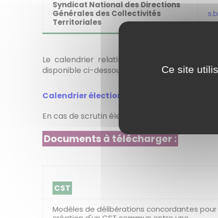
Syndicat National des Directions
Générales des Collectivités
s.
Territoriales
Le calendrier relatif aux élections du CST, 
Ce site util
disponible ci-dessous.
Calendrier élections CST
En cas de scrutin électronique, nous vous invi
Documents à télécharger :
CST
Modèles de délibérations concordantes pour 
création d'un CST commun entre une