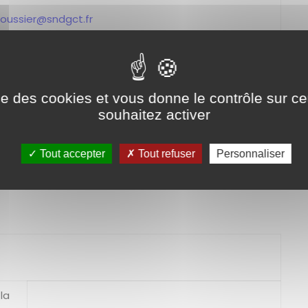
boussier@sndgct.fr
pour un scrutin à l'urne le
10 décembre 2026
, est
ise des cookies et vous donne le contrôle sur 
souhaitez activer
Tout accepter
Tout refuser
Personnaliser
tons à nous contacter au 02 31 15 50 20.
la