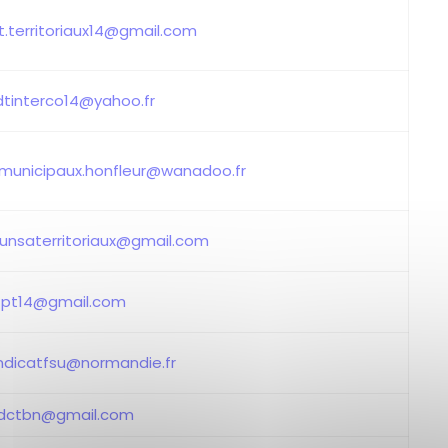
t.territoriaux14@gmail.com
dtinterco14@yahoo.fr
.municipaux.honfleur@wanadoo.fr
s.unsaterritoriaux@gmail.com
fpt14@gmail.com
ndicatfsu@normandie.fr
dctbn@gmail.com