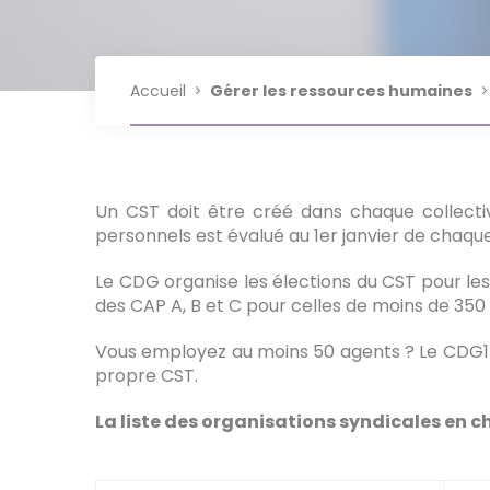
Indisponibilités physiques
imputable au service
Jour de carence
Nos fiches pratiques RH
Plateforme AGIRHE Cotisations
réglementation sur l'IA
Positions statutaires des
Protection Sociale
Mutation
Congés liés à la famille
Plateforme Données Sociales
Accueil
Gérer les ressources humaines
fonctionnaires
Service Juridique
Complémentaire - Mutuelle &
(RSU)
garantie maintien de salaire
Référents - Élus
Élections professionnelles 2026
Un CST doit être créé dans chaque collectiv
personnels est évalué au 1er janvier de chaqu
Le CDG organise les élections du CST pour les
des CAP A, B et C pour celles de moins de 350
Vous employez au moins 50 agents ? Le CDG1
propre CST.
La liste des organisations syndicales en ch