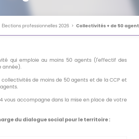
Professionnel
Perspectives & Enjeux
Rapport Social Unique (RSU)
Assura
Service
MEDTRA
CNRACL
Rémuné
Promotion Interne
Don de jours de congés
Recrutement
Journée
Réseau Secrétaire Général de
Avancement de Grade -
Promoti
Élections professionnelles 2026
Collectivités + de 50 agen
Financi
Référents - Agents
Missio
Mairie
Publicité légale
d'aptit
ité qui emploie au moins 50 agents (l'effectif des
e année).
 collectivités de moins de 50 agents et de la CCP et
 agents.
4 vous accompagne dans la mise en place de votre
arge du dialogue social pour le territoire :