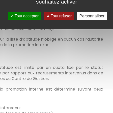
souhaitez activer
troisième (Loi n°84-53 du 26 janvier 1984 - article 44).
'aptitude 1 mois avant la date d'échéance. (Décret
Tout accepter
Tout refuser
Personnaliser
4-53 du 26.01.1984 - art.39).
ur la liste d’aptitude n’oblige en aucun cas l’autorité
e de la promotion interne.
ptitude est limité par un quota fixé par le statut
ulé par rapport aux recrutements intervenus dans ce
iées au Centre de Gestion.
la promotion interne est déterminé suivant deux
 intervenus