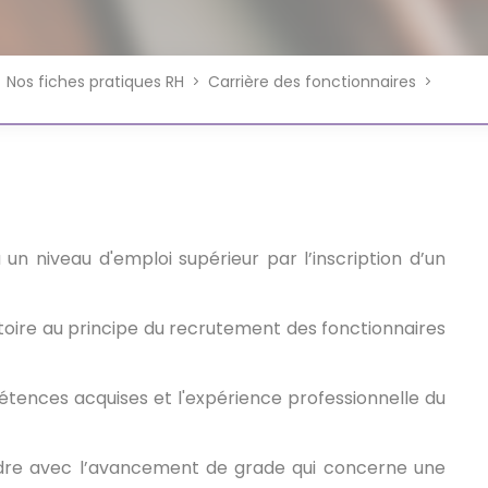
Professionnel
Perspectives & Enjeux
Rapport Social Unique (RSU)
Assura
Service
MEDTRA
CNRACL
Rémuné
Promotion Interne
Don de jours de congés
Recrutement
Journée
Nos fiches pratiques RH
Réseau Secrétaire Général de
Carrière des fonctionnaires
Avancement de Grade -
Promoti
Financi
Référents - Agents
Missio
Mairie
Publicité légale
d'aptit
un niveau d'emploi supérieur par l’inscription d’un
toire au principe du recrutement des fonctionnaires
tences acquises et l'expérience professionnelle du
ndre avec l’avancement de grade qui concerne une