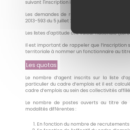
suivant l'inscription initiale et au terme de la 
Les demandes de réinscription sur la liste d
2013-593 du 5 juillet 2013 - article 24).
Les listes d'aptitude ont valeur nationale (Loi 8
Il est important de rappeler que l’inscription s
territoriale à nommer un fonctionnaire au titr
Les quotas
Le nombre d’agent inscrits sur la liste d’a
particulier du cadre d’emplois et il est calc
cadre d’emplois au sein des collectivités affil
Le nombre de postes ouverts au titre de 
modalités différentes :
En fonction du nombre de recrutements