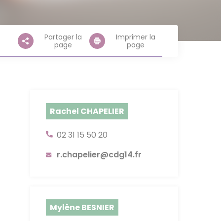
nce statutaire
 des archives
 (PEP'S)
rations & Avantages
 de solidarité
Partager la
Imprimer la
on interne - Listes
ers
n Cybersécurité
page
page
ude
Rachel CHAPELIER
02 31 15 50 20
r.chapelier@cdg14.fr
Mylène BESNIER