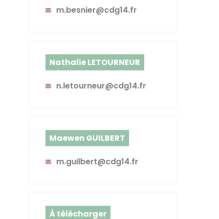
m.besnier@cdg14.fr
Nathalie LETOURNEUR
n.letourneur@cdg14.fr
Maewen GUILBERT
m.guilbert@cdg14.fr
À télécharger