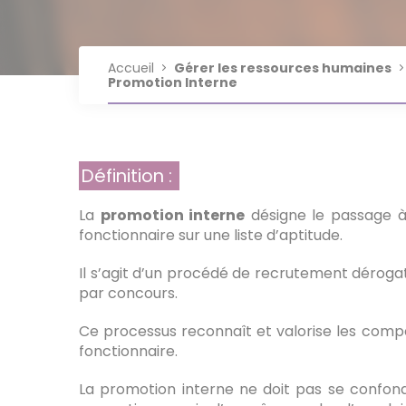
Indisponibilités physiques
imputable au service
Jour de carence
Nos fiches pratiques RH
Plateforme AGIRHE Cotisations
réglementation sur l'IA
Positions statutaires des
Protection Sociale
Mutation
Congés liés à la famille
Plateforme Données Sociales
Accueil
Gérer les ressources humaines
fonctionnaires
Service Juridique
Complémentaire - Mutuelle &
Promotion Interne
(RSU)
garantie maintien de salaire
Référents - Élus
Élections professionnelles 2026
Définition :
La
promotion interne
désigne le passage à 
fonctionnaire sur une liste d’aptitude.
Il s’agit d’un procédé de recrutement déroga
par concours.
Ce processus reconnaît et valorise les compé
fonctionnaire.
La promotion interne ne doit pas se confo