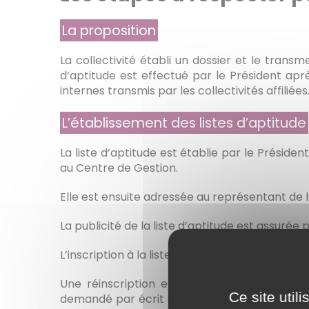
La proposition
La collectivité établi un dossier et le trans
d’aptitude est effectué par le Président a
internes transmis par les collectivités affiliées
L’établissement des listes d’aptitude
La liste d’aptitude est établie par le Présiden
au Centre de Gestion.
Elle est ensuite adressée au représentant de l
La publicité de la liste d’aptitude est assurée 
L’inscription à la liste d'aptitude est valable 
Une réinscription est possible, une troisiè
Ce site util
demandé par écrit à être maintenue sur la l