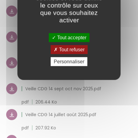
le contrôle sur ceux
Veille CDG 14 mars avril 2026.pdf
que vous souhaitez
activer
pdf
185.6 Ko
Veille CDG 14 janvier février 2026.pdf
Tout accepter
Tout refuser
pdf
233.81 Ko
Personnaliser
Veille CDG 14 nov décembre 2025.pdf
pdf
201.65 Ko
Veille CDG 14 sept oct nov 2025.pdf
pdf
206.44 Ko
Veille CDG 14 juillet août 2025.pdf
pdf
207.92 Ko