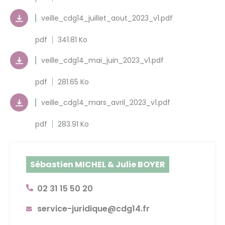
veille_cdg14_juillet_aout_2023_v1.pdf
pdf
341.81 Ko
veille_cdg14_mai_juin_2023_v1.pdf
pdf
281.65 Ko
veille_cdg14_mars_avril_2023_v1.pdf
pdf
283.91 Ko
Sébastien MICHEL & Julie BOYER
02 31 15 50 20
service-juridique@cdg14.fr