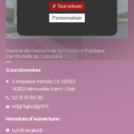
Tout refuser
Personnaliser
Centre de Gestion de la Fonction Publique
Territoriale du Calvados
Coordonnées
2 impasse Initialis CS 20052
14202 Hérouville Saint-Clair
02 31 15 50 20
cdg14@cdg14.fr
Horaires d'ouverture :
Lundi au jeudi :