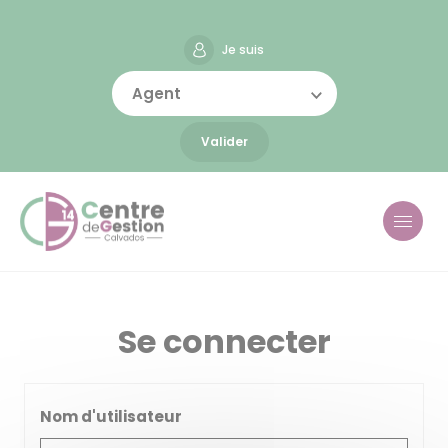
Aller
Panneau de gestion des cookies
au
contenu
Je suis
principal
Agent
Valider
Se connecter
Nom d'utilisateur