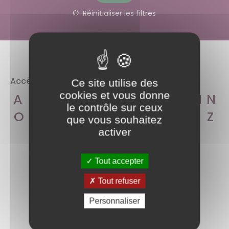
Réinitialiser les filtres
Accès aux rubriques par lettre alphabétique
Ce site utilise des
cookies et vous donne
A
B
C
D
E
F
G
H
I
J
K
L
M
N
le contrôle sur ceux
O
P
Q
R
S
T
U
V
W
X
Y
Z
que vous souhaitez
activer
Tout accepter
Aucun document trouvé pour vos
critères de recherche.
Tout refuser
Personnaliser