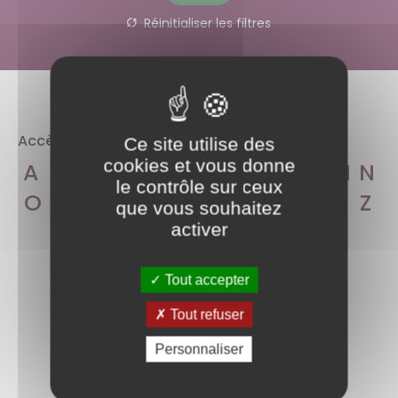
Réinitialiser les filtres
Accès aux rubriques par lettre alphabétique
Ce site utilise des
cookies et vous donne
A
B
C
D
E
F
G
H
I
J
K
L
M
N
le contrôle sur ceux
O
P
Q
R
S
T
U
V
W
X
Y
Z
que vous souhaitez
activer
Tout accepter
Aucun document trouvé pour vos
critères de recherche.
Tout refuser
Personnaliser